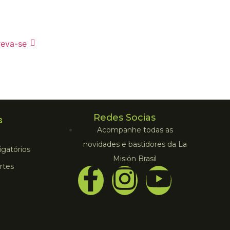
reva-se
Redes Socias
s
Acompanhe todas as
novidades e bastidores da La
gatórios
Misión Brasil
rtes