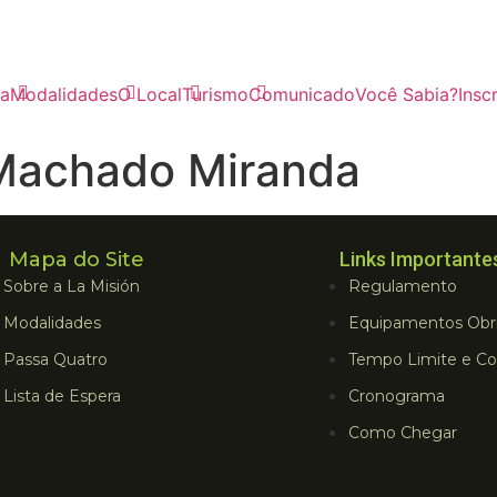
a
Modalidades
O Local
Turismo
Comunicado
Você Sabia?
Insc
 Machado Miranda
Mapa do Site
Links Importante
Sobre a La Misión
Regulamento
Modalidades
Equipamentos Obri
Passa Quatro
Tempo Limite e Co
Lista de Espera
Cronograma
Como Chegar