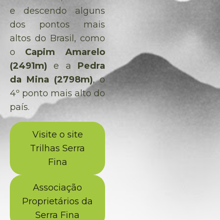
e descendo alguns
dos pontos mais
altos do Brasil, como
o
Capim Amarelo
(2491m)
e a
Pedra
da Mina (2798m)
, o
4º ponto mais alto do
país.
Visite o site
Trilhas Serra
Fina
Associação
Proprietários da
Serra Fina