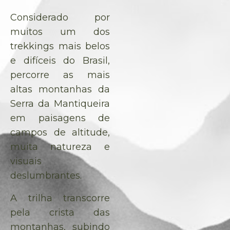
Considerado por
muitos um dos
trekkings mais belos
e difíceis do Brasil,
percorre as mais
altas montanhas da
Serra da Mantiqueira
em paisagens de
campos de altitude,
muita natureza e
visuais
deslumbrantes.
A trilha transcorre
pela crista das
montanhas, subindo