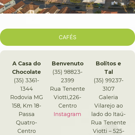
CAFÉS
A Casa do
Benvenuto
Bolitos e
Chocolate
(35) 98823-
Tal
(35) 3361-
2399
(35) 99237-
1344
Rua Tenente
3107
Rodovia MG
Viotti,226-
Galeria
158, Km 18-
Centro
Vilarejo ao
Passa
Instagram
lado do Itaú-
Quatro-
Rua Tenente
Centro
Viotti – 525-