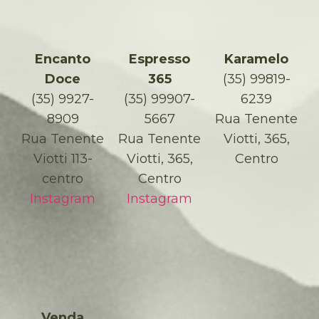
Encanto
Espresso
Karamelo
Doce
365
(35) 99819-
(35) 9927-
(35) 99907-
6239
8909
5667
Rua Tenente
Rua Tenente
Rua Tenente
Viotti, 365,
Viotti 113-
Viotti, 365,
Centro
centro
Centro
Instagram
Instagram
Venda