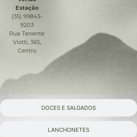
Estação
(35) 99843-
9203
Rua Tenente
Viotti, 365,
Centro
DOCES E SALGADOS
LANCHONETES