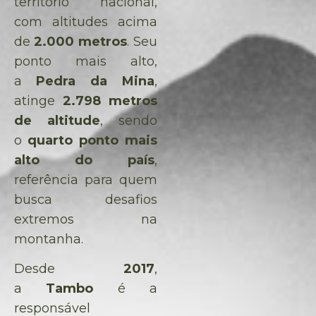
território nacional,
com altitudes acima
de
2.000 metros
. Seu
ponto mais alto,
a
Pedra da Mina
,
atinge
2.798 metros
de altitude
, sendo
o
quarto ponto mais
alto do país
,
referência para quem
busca desafios
extremos na
montanha.
Desde
2017
,
a
Tambo
é a
responsável