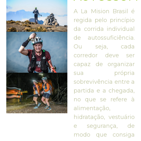
A La Mision Brasil é
regida pelo princípio
da corrida individual
de autossuficiência.
Ou seja, cada
corredor deve ser
capaz de organizar
sua própria
sobrevivência entre a
partida e a chegada,
no que se refere à
alimentação,
hidratação, vestuário
e segurança, de
modo que consiga