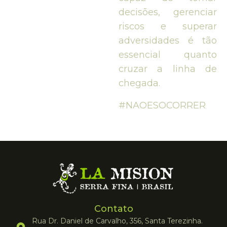
decisões, gerenciar
riscos e superar
adversidades é tão
essencial quanto
cruzar a linha de
chegada.
#NAOESOCORRER
Contato
Rua Dr. Daniel de Carvalho, 356, Santa Terezinha.