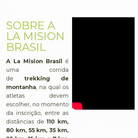
SOBRE A
LA MISION
BRASIL
A La Mision Brasil
é
uma corrida
de
trekking de
montanha
, na qual os
atletas devem
escolher, no momento
da inscrição, entre as
distâncias de
110 km,
80 km, 55 km, 35 km,