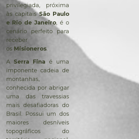
privilegiada, próxima
às capitais
São Paulo
e Rio de Janeiro
, é o
cenário perfeito para
receber
os
Misioneros
.
A
Serra Fina
é uma
imponente cadeia de
montanhas,
conhecida por abrigar
uma das travessias
mais desafiadoras do
Brasil. Possui um dos
maiores desníveis
topográficos do