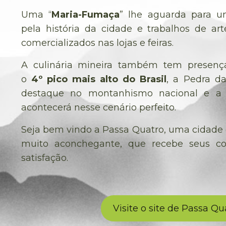
Uma “
Maria-Fumaça
” lhe aguarda para u
pela história da cidade e trabalhos de ar
comercializados nas lojas e feiras.
A culinária mineira também tem presenç
o
4º pico mais alto do Brasil
, a Pedra d
destaque no montanhismo nacional e a 
acontecerá nesse cenário perfeito.
Seja bem vindo a Passa Quatro, uma cidade
muito aconchegante, que recebe seus c
satisfação.
Visite o site de Passa Qu