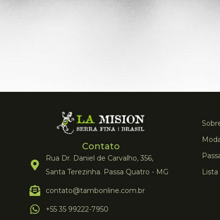
Sobre
Moda
Contato
Pass
Rua Dr. Daniel de Carvalho, 356,
Santa Terezinha. Passa Quatro - MG
Lista
contato@tambonline.com.br
+55 35 99222-7950