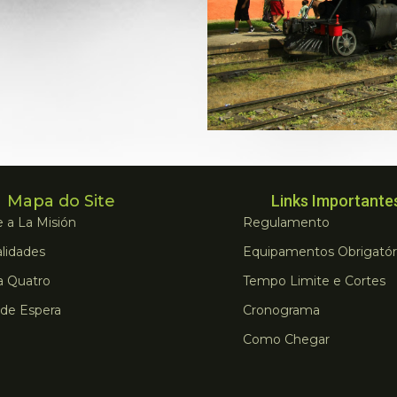
Mapa do Site
Links Importante
 a La Misión
Regulamento
lidades
Equipamentos Obrigatór
a Quatro
Tempo Limite e Cortes
 de Espera
Cronograma
Como Chegar