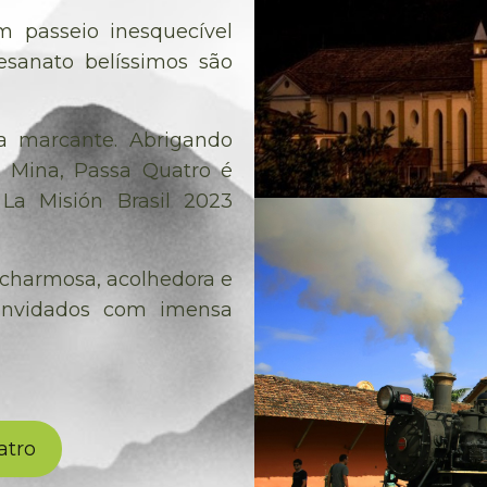
m passeio inesquecível
tesanato belíssimos são
a marcante. Abrigando
a Mina, Passa Quatro é
La Misión Brasil 2023
 charmosa, acolhedora e
onvidados com imensa
atro