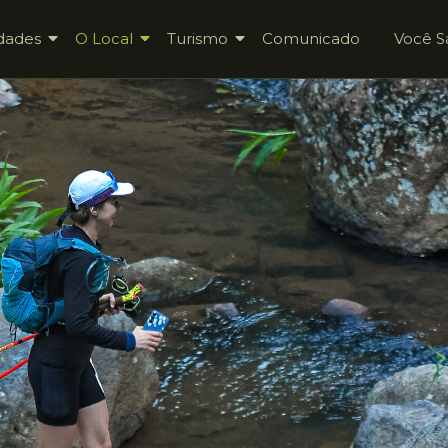
dades
O Local
Turismo
Comunicado
Você S