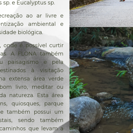
 sp. e Eucalyptus sp.
creação ao ar livre e
entização ambiental e
sidade biológica.
, onde é possível curtir
rgias. A FLONA também
eu paisagismo e pela
stinados à visitação
ma extensa área verde
 bom livro, meditar ou
a natureza. Esta área
ins, quiosques, parque
dade também possui um
estais, sendo também
s caminhos que levam a