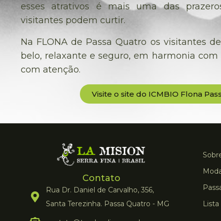
esses atrativos é mais uma das prazero
visitantes podem curtir.
Na FLONA de Passa Quatro os visitantes d
belo, relaxante e seguro, em harmonia com
com atenção.
Visite o site do ICMBIO Flona Pas
Sobre
Moda
Contato
Pass
Rua Dr. Daniel de Carvalho, 356,
Santa Terezinha. Passa Quatro - MG
Lista