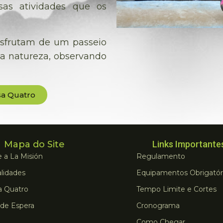
sas atividades que os
esfrutam de um passeio
 a natureza, observando
sa Quatro
Mapa do Site
Links Importante
 a La Misión
Regulamento
lidades
Equipamentos Obrigatór
a Quatro
Tempo Limite e Cortes
 de Espera
Cronograma
Como Chegar