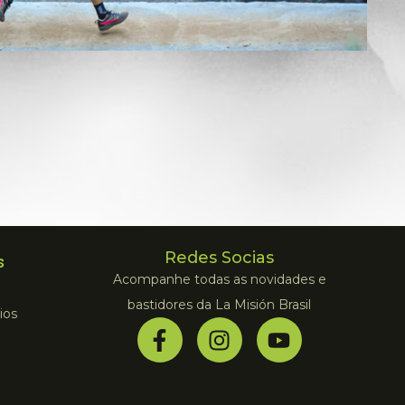
Redes Socias
s
Acompanhe todas as novidades e
bastidores da La Misión Brasil
ios