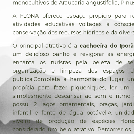
monocultivos de Araucaria angustifolia, Pinus
A FLONA oferece espaço propício para re
atividades educativas voltadas à consci
conservação dos recursos hídricos e da diver
O principal atrativo é a
cachoeira do Iporã
um delicioso banho e revigorar as ene
encanta os turistas pela beleza de s
organização e limpeza dos espaços de
pública.Completa a harmonia do lugar u
propícia para fazer piqueniques, ler um
simplesmente descansar ao som e ritmo d
possui 2 lagos ornamentais, praças, jard
infantil e fonte de água potável.A uni
viveiro de produção de espécies flor
considerado um belo atrativo. Percorrer o