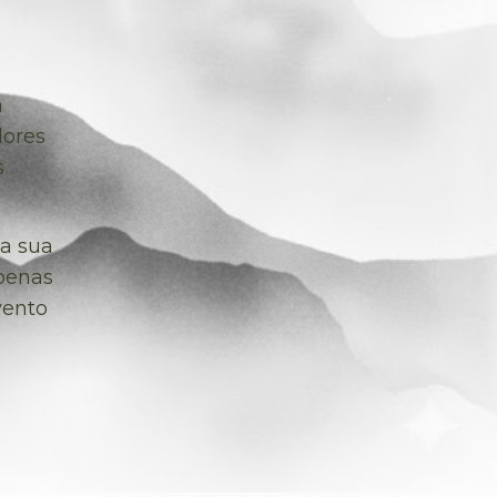
a
dores
s
na sua
apenas
vento