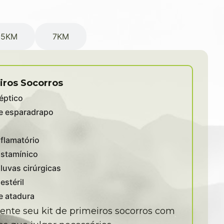
15KM
7KM
iros Socorros
éptico
e esparadrapo
nflamatório
istamínico
 luvas cirúrgicas
estéril
e atadura
te seu kit de primeiros socorros com