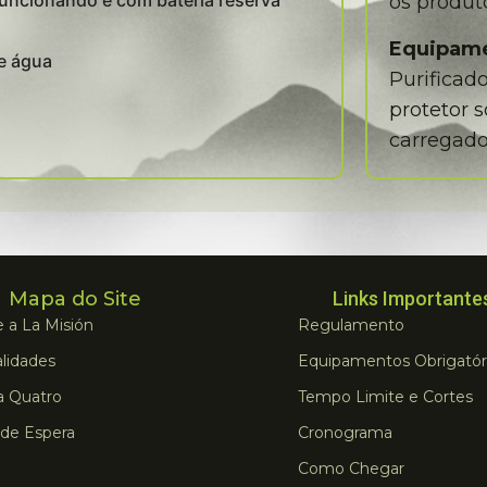
uncionando e com bateria reserva
os produt
Equipam
de água
Purificad
protetor s
carregado,
Mapa do Site
Links Importante
 a La Misión
Regulamento
lidades
Equipamentos Obrigatór
a Quatro
Tempo Limite e Cortes
 de Espera
Cronograma
Como Chegar