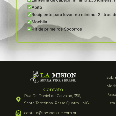
Lanterna de cabeça, mínimo 250 lumens, f
Apito
Recipiente para levar, no mínimo, 2 litros 
Mochila
Kit de primeiros Socorros
Sobre
Moda
Contato
Pass
Rua Dr. Daniel de Carvalho, 356,
Santa Terezinha. Passa Quatro - MG
Lista
contato@tambonline.com.br