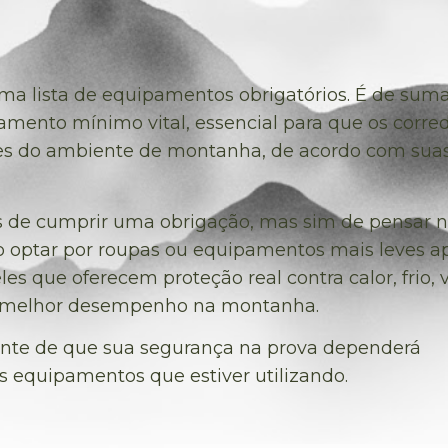
 uma lista de equipamentos obrigatórios. É de sum
mento mínimo vital, essencial para que os corre
des do ambiente de montanha, de acordo com sua
as de cumprir uma obrigação, mas sim de pensar 
ão optar por roupas ou equipamentos mais leves 
s que oferecem proteção real contra calor, frio, 
 e melhor desempenho na montanha.
ente de que sua segurança na prova dependerá
 equipamentos que estiver utilizando.