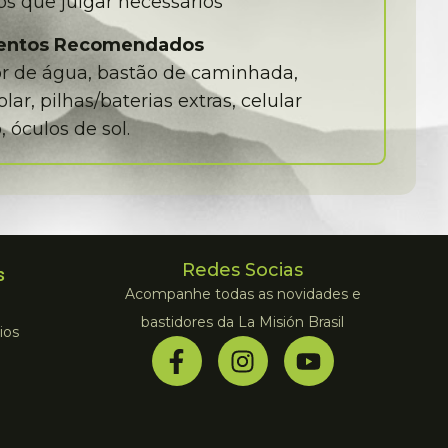
os que julgar necessários
entos Recomendados
or de água, bastão de caminhada,
olar, pilhas/baterias extras, celular
 óculos de sol.
Redes Socias
s
Acompanhe todas as novidades e
bastidores da La Misión Brasil
ios