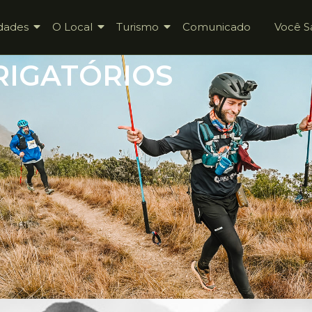
dades
O Local
Turismo
Comunicado
Você S
RIGATÓRIOS