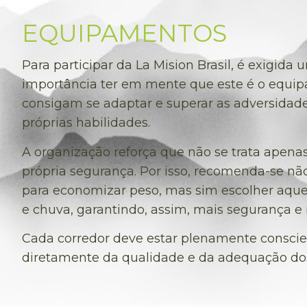
EQUIPAMENTOS
Para participar da La Mision Brasil, é exigida
importância ter em mente que este é o equipa
consigam se adaptar e superar as adversida
próprias habilidades.
A organização reforça que não se trata apen
própria segurança. Por isso, recomenda-se n
para economizar peso, mas sim escolher aquele
e chuva, garantindo, assim, mais segurança
Cada corredor deve estar plenamente consci
diretamente da qualidade e da adequação dos