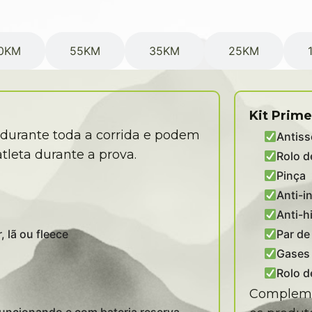
0KM
55KM
35KM
25KM
Kit Prime
durante toda a corrida e podem
Antiss
tleta durante a prova.
Rolo d
Pinça
Anti-i
Anti-h
, lã ou fleece
Par de
Gases 
Rolo d
Complemen