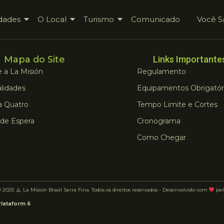
dades
O Local
Turismo
Comunicado
Você S
Mapa do Site
Links Importante
 a La Misión
Regulamento
lidades
Equipamentos Obrigatór
a Quatro
Tempo Limite e Cortes
 de Espera
Cronograma
Como Chegar
© 2025
La Mision Brasil Serra Fina. Todos os direitos reservados - Desenvolvido com
pel
Plataform 6