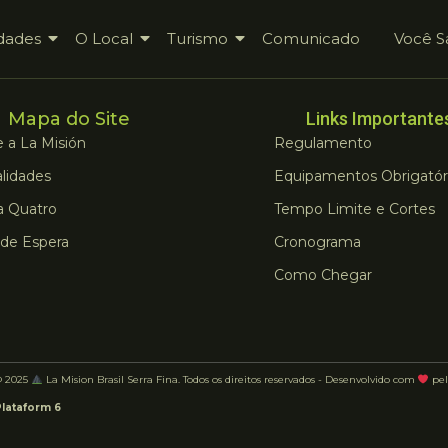
dades
O Local
Turismo
Comunicado
Você S
Mapa do Site
Links Importante
 a La Misión
Regulamento
lidades
Equipamentos Obrigatór
a Quatro
Tempo Limite e Cortes
 de Espera
Cronograma
Como Chegar
© 2025
La Mision Brasil Serra Fina. Todos os direitos reservados - Desenvolvido com
pel
Plataform 6