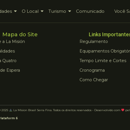
dades
O Local
Turismo
Comunicado
Você S
Mapa do Site
Links Importante
 a La Misión
Regulamento
lidades
Equipamentos Obrigatór
a Quatro
Tempo Limite e Cortes
 de Espera
Cronograma
Como Chegar
© 2025
La Mision Brasil Serra Fina. Todos os direitos reservados - Desenvolvido com
pel
Plataform 6