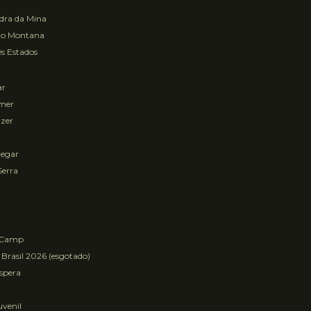
ra da Mina
to Montana
s Estados
ar
mer
zer
egar
Serra
 Camp
 Brasil 2026 (esgotado)
Espera
uvenil