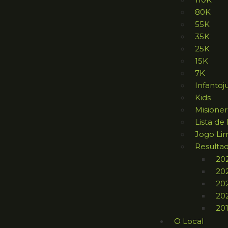
80K
55K
35K
25K
15K
7K
Infantoj
Kids
Misione
Lista de
Jogo Li
Resulta
20
20
20
20
20
O Local