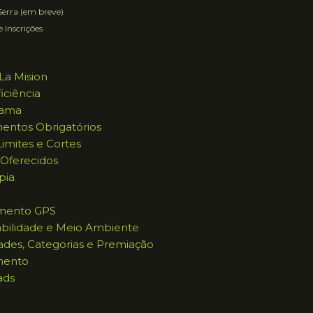
erra (em breve)
e Inscrições
La Mision
iciência
rama
entos Obrigatórios
imites e Cortes
 Oferecidos
pia
mento GPS
abilidade e Meio Ambiente
ades, Categorias e Premiação
mento
ads