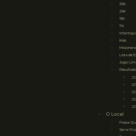
35K
25K
15K
7K
Infantoju
Kids
Misioner
Lista de 
Jogo Li
Resultad
2
2
2
2
20
O Local
Passa Qu
Serra Fin