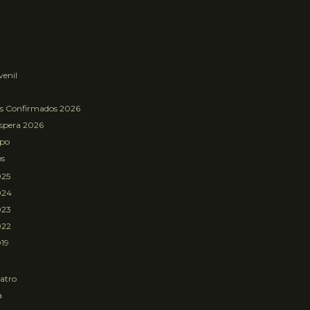
venil
os Confirmados 2026
Espera 2026
mpo
os
025
024
023
022
19
atro
a