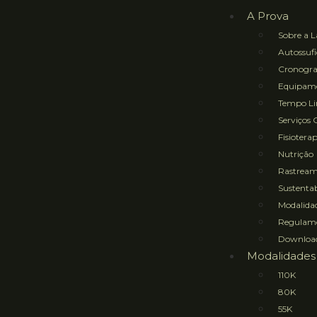
A Prova
Sobre a L
Autossufi
Cronogr
Equipame
Tempo Lim
Serviços 
Fisioterap
Nutrição
Rastrea
Sustentab
Modalidad
Regulam
Downloa
Modalidades
110K
80K
55K