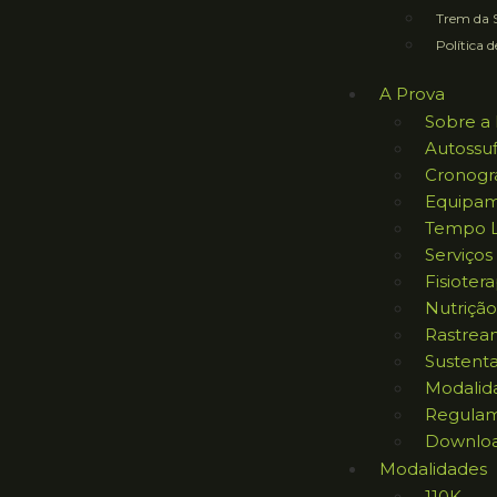
Trem da S
Política d
A Prova
Sobre a 
Autossuf
Cronog
Equipam
Tempo L
Serviços
Fisiotera
Nutrição
Rastrea
Sustent
Modalid
Regula
Downlo
Modalidades
110K