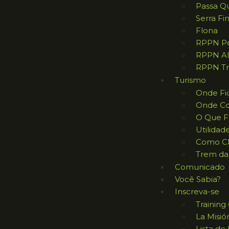
Passa Q
Serra Fi
Flona
RPPN Pe
RPPN Al
RPPN Tr
Turismo
Onde Fi
Onde C
O Que F
Utilidad
Como C
Trem da
Comunicado
Você Sabia?
Inscreva-se
Trainin
La Misió
Lista de