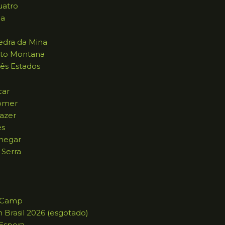
uatro
na
dra da Mina
to Montana
ês Estados
car
omer
azer
es
hegar
 Serra
g Camp
n Brasil 2026 (esgotado)
 Espera