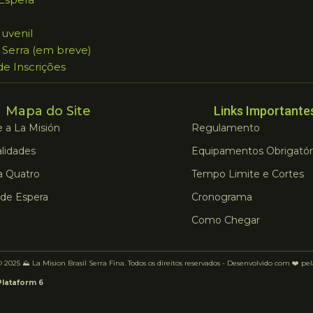
Juvenil
 Serra (em breve)
 de Inscrições
Mapa do Site
Links Importante
 a La Misión
Regulamento
lidades
Equipamentos Obrigatór
a Quatro
Tempo Limite e Cortes
 de Espera
Cronograma
Como Chegar
 2025 ⛰️ La Mision Brasil Serra Fina. Todos os direitos reservados - Desenvolvido com ❤️ pe
Plataform 6