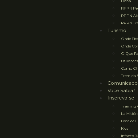
Flona
RPPN Ped
RPPN Al
RPPN Trê
Turismo
Onde Fic
Onde Co
O Que Fa
Utilidades
Como Ch
Trem da 
Comunicado
Você Sabia?
Inscreva-se
Training
La Misión
Lista de 
Kids
Infanto J