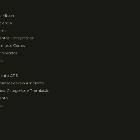
a Mision
ciência
ama
ntos Obrigatórios
ites e Cortes
Oferecidos
ia
mento GPS
ilidade e Meio Ambiente
es, Categorias e Premiação
ento
ds