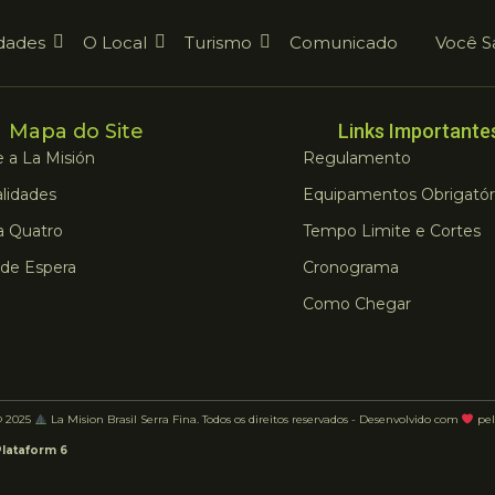
dades
O Local
Turismo
Comunicado
Você S
Mapa do Site
Links Importante
 a La Misión
Regulamento
lidades
Equipamentos Obrigatór
a Quatro
Tempo Limite e Cortes
 de Espera
Cronograma
Como Chegar
© 2025
La Mision Brasil Serra Fina. Todos os direitos reservados - Desenvolvido com
pel
Plataform 6