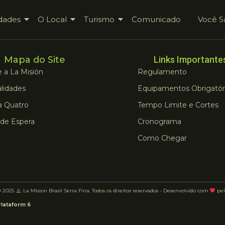
dades
O Local
Turismo
Comunicado
Você S
Mapa do Site
Links Importante
 a La Misión
Regulamento
lidades
Equipamentos Obrigatór
a Quatro
Tempo Limite e Cortes
 de Espera
Cronograma
Como Chegar
© 2025
La Mision Brasil Serra Fina. Todos os direitos reservados - Desenvolvido com
pel
Plataform 6