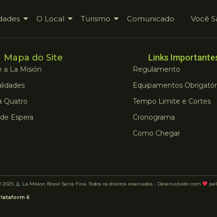
dades
O Local
Turismo
Comunicado
Você S
Mapa do Site
Links Importante
 a La Misión
Regulamento
lidades
Equipamentos Obrigatór
a Quatro
Tempo Limite e Cortes
 de Espera
Cronograma
Como Chegar
© 2025
La Mision Brasil Serra Fina. Todos os direitos reservados - Desenvolvido com
pel
Plataform 6