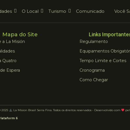
dades
O Local
Turismo
Comunicado
Você S
Mapa do Site
Links Importante
 a La Misión
Regulamento
lidades
Equipamentos Obrigatór
a Quatro
Tempo Limite e Cortes
 de Espera
Cronograma
Como Chegar
© 2025
La Mision Brasil Serra Fina. Todos os direitos reservados - Desenvolvido com
pel
Plataform 6