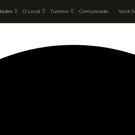
dades
O Local
Turismo
Comunicado
Você S