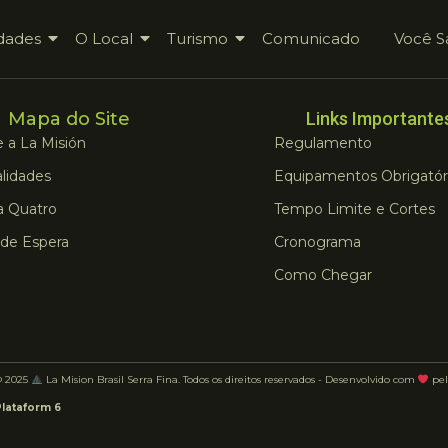
dades
O Local
Turismo
Comunicado
Você S
Mapa do Site
Links Importante
 a La Misión
Regulamento
lidades
Equipamentos Obrigatór
a Quatro
Tempo Limite e Cortes
 de Espera
Cronograma
Como Chegar
© 2025
La Mision Brasil Serra Fina. Todos os direitos reservados - Desenvolvido com
pel
Plataform 6