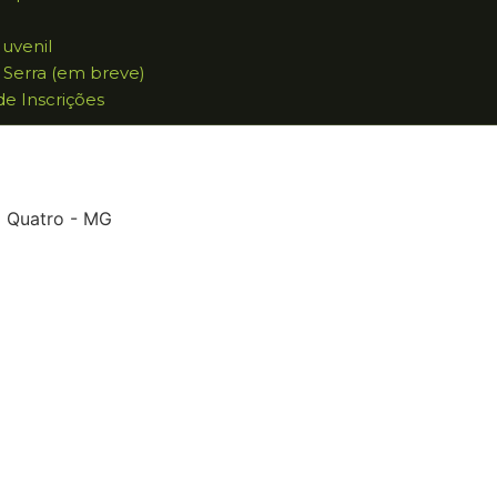
Juvenil
 Serra (em breve)
 de Inscrições
a Quatro - MG