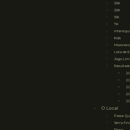
35K
25K
15K
7K
Infantoju
Kids
Misioner
Lista de 
Jogo Li
Resultad
2
2
2
2
20
O Local
Passa Qu
Serra Fin
Flona