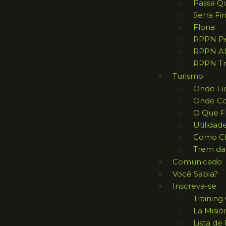
Passa Q
Serra Fi
Flona
RPPN Pe
RPPN Al
RPPN Tr
Turismo
Onde Fi
Onde C
O Que F
Utilidad
Como C
Trem da
Comunicado
Você Sabia?
Inscreva-se
Trainin
La Misió
Lista de