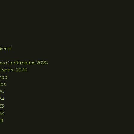
uvenil
ros Confirmados 2026
 Espera 2026
mpo
dos
25
24
23
22
19