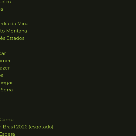
uatro
na
dra da Mina
to Montana
ês Estados
car
omer
azer
es
hegar
 Serra
g Camp
n Brasil 2026 (esgotado)
 Espera