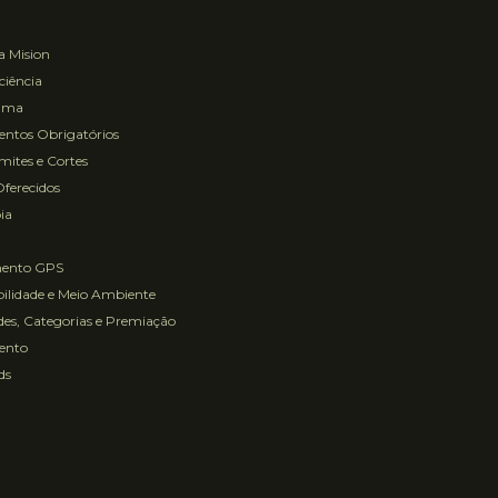
a Mision
ciência
ama
ntos Obrigatórios
ites e Cortes
Oferecidos
ia
mento GPS
ilidade e Meio Ambiente
es, Categorias e Premiação
ento
ds