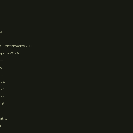
venil
os Confirmados 2026
Espera 2026
mpo
os
025
024
023
022
19
atro
a