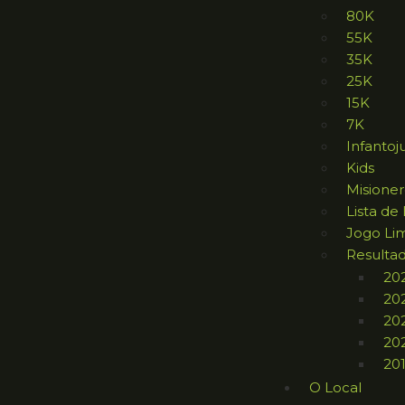
80K
55K
35K
25K
15K
7K
Infantoj
Kids
Misione
Lista de
Jogo Li
Resulta
20
20
20
20
20
O Local