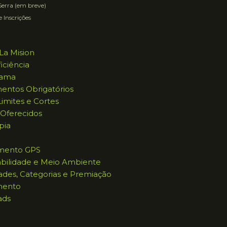
erra (em breve)
e Inscrições
La Mision
iciência
rama
entos Obrigatórios
imites e Cortes
 Oferecidos
pia
mento GPS
abilidade e Meio Ambiente
ades, Categorias e Premiação
mento
ads