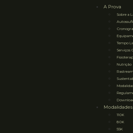
A Prova
Sobre a L
Autossufi
Cronogr
Equipame
Tempo Lim
Serviços 
Fisioterap
Nutrição
Rastrea
Sustentab
Modalidad
Regulam
Downloa
Modalidades
110K
80K
55K