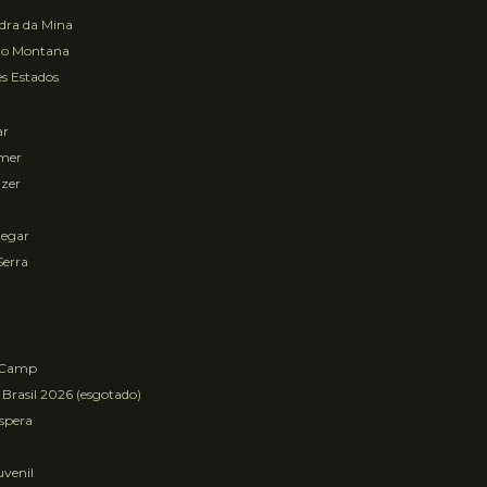
ra da Mina
to Montana
s Estados
ar
mer
zer
egar
Serra
 Camp
 Brasil 2026 (esgotado)
Espera
uvenil