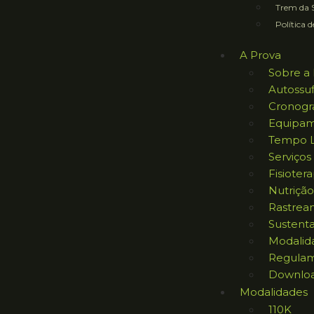
Trem da S
Política d
A Prova
Sobre a 
Autossuf
Cronog
Equipam
Tempo L
Serviços
Fisiotera
Nutrição
Rastrea
Sustent
Modalid
Regula
Downlo
Modalidades
110K