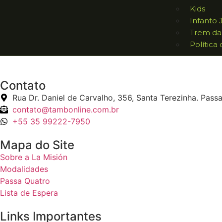
Kids
Infanto 
Trem da
Política
Contato
Rua Dr. Daniel de Carvalho, 356, Santa Terezinha. Pass
contato@tambonline.com.br
+55 35 99222-7950
Mapa do Site
Sobre a La Misión
Modalidades
Passa Quatro
Lista de Espera
Links Importantes