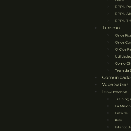
RPPN Ped
RPPN Al
RPPN Trê
Turismo
Onde Fic
Onde Co
O Que Fa
Utilidades
Como Ch
Trem da 
Comunicado
Você Sabia?
Inscreva-se
Training
La Misión
Lista de 
Kids
Infanto J