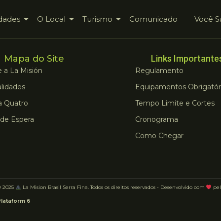
dades
O Local
Turismo
Comunicado
Você S
Mapa do Site
Links Importante
 a La Misión
Regulamento
lidades
Equipamentos Obrigatór
a Quatro
Tempo Limite e Cortes
 de Espera
Cronograma
Como Chegar
© 2025
La Mision Brasil Serra Fina. Todos os direitos reservados - Desenvolvido com
pel
Plataform 6