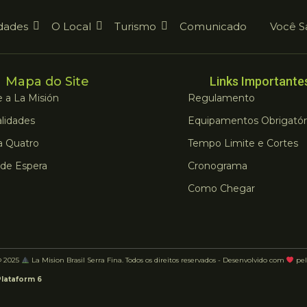
dades
O Local
Turismo
Comunicado
Você S
Mapa do Site
Links Importante
 a La Misión
Regulamento
lidades
Equipamentos Obrigatór
a Quatro
Tempo Limite e Cortes
 de Espera
Cronograma
Como Chegar
© 2025
La Mision Brasil Serra Fina. Todos os direitos reservados - Desenvolvido com
pel
Plataform 6