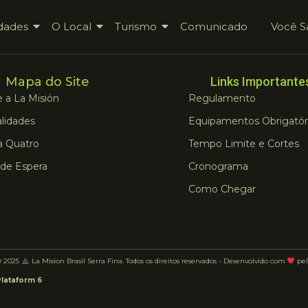
dades
O Local
Turismo
Comunicado
Você S
Mapa do Site
Links Importante
 a La Misión
Regulamento
lidades
Equipamentos Obrigatór
a Quatro
Tempo Limite e Cortes
 de Espera
Cronograma
Como Chegar
© 2025
La Mision Brasil Serra Fina. Todos os direitos reservados - Desenvolvido com
pel
Plataform 6