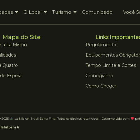
dades
O Local
Turismo
Comunicado
Você S
Mapa do Site
Links Importante
 a La Misión
Regulamento
lidades
Equipamentos Obrigatór
a Quatro
Tempo Limite e Cortes
 de Espera
Cronograma
Como Chegar
© 2025
La Mision Brasil Serra Fina. Todos os direitos reservados - Desenvolvido com
pel
Plataform 6