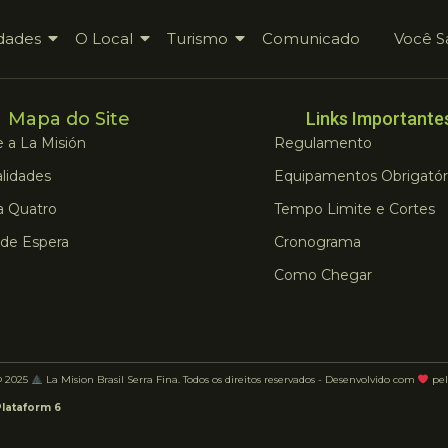
dades
O Local
Turismo
Comunicado
Você S
Mapa do Site
Links Importante
 a La Misión
Regulamento
lidades
Equipamentos Obrigatór
a Quatro
Tempo Limite e Cortes
 de Espera
Cronograma
Como Chegar
© 2025
La Mision Brasil Serra Fina. Todos os direitos reservados - Desenvolvido com
pel
Plataform 6