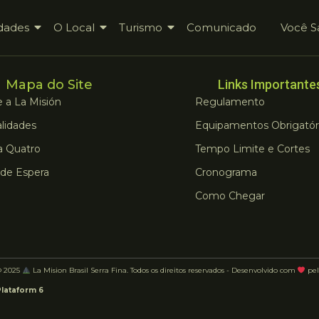
dades
O Local
Turismo
Comunicado
Você S
Mapa do Site
Links Importante
 a La Misión
Regulamento
lidades
Equipamentos Obrigatór
a Quatro
Tempo Limite e Cortes
 de Espera
Cronograma
Como Chegar
© 2025
La Mision Brasil Serra Fina. Todos os direitos reservados - Desenvolvido com
pel
Plataform 6