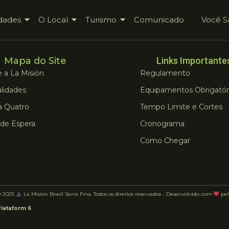
dades
O Local
Turismo
Comunicado
Você S
Mapa do Site
Links Importante
 a La Misión
Regulamento
lidades
Equipamentos Obrigatór
a Quatro
Tempo Limite e Cortes
 de Espera
Cronograma
Como Chegar
© 2025
La Mision Brasil Serra Fina. Todos os direitos reservados - Desenvolvido com
pel
Plataform 6