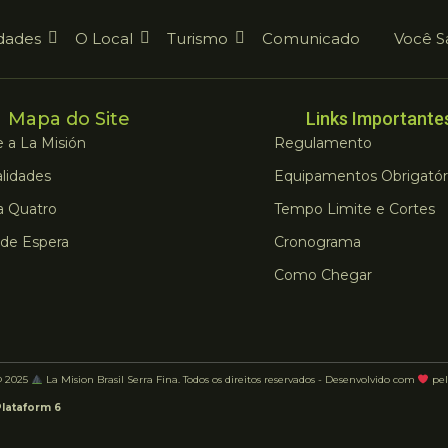
dades
O Local
Turismo
Comunicado
Você S
Mapa do Site
Links Importante
 a La Misión
Regulamento
lidades
Equipamentos Obrigatór
a Quatro
Tempo Limite e Cortes
 de Espera
Cronograma
Como Chegar
© 2025
La Mision Brasil Serra Fina. Todos os direitos reservados - Desenvolvido com
pel
Plataform 6