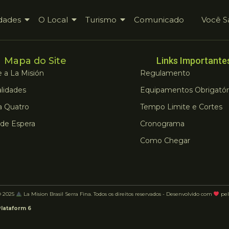
dades
O Local
Turismo
Comunicado
Você S
Mapa do Site
Links Importante
 a La Misión
Regulamento
lidades
Equipamentos Obrigatór
a Quatro
Tempo Limite e Cortes
 de Espera
Cronograma
Como Chegar
© 2025
La Mision Brasil Serra Fina. Todos os direitos reservados - Desenvolvido com
pel
Plataform 6