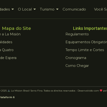
dades
O Local
Turismo
Comunicado
Você S
Mapa do Site
Links Importante
 a La Misión
Regulamento
lidades
Equipamentos Obrigatór
a Quatro
Tempo Limite e Cortes
 de Espera
Cronograma
Como Chegar
© 2025
La Mision Brasil Serra Fina. Todos os direitos reservados - Desenvolvido com
pel
Plataform 6