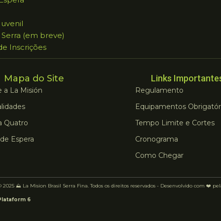
Juvenil
 Serra (em breve)
 de Inscrições
Mapa do Site
Links Importante
 a La Misión
Regulamento
lidades
Equipamentos Obrigatór
a Quatro
Tempo Limite e Cortes
 de Espera
Cronograma
Como Chegar
 2025 ⛰️ La Mision Brasil Serra Fina. Todos os direitos reservados - Desenvolvido com ❤️ pe
Plataform 6