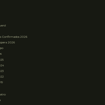
venil
os Confirmados 2026
Espera 2026
mpo
os
025
024
023
022
19
atro
a