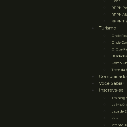
Flona
RPPN Ped
RPPN Al
RPPN Trê
Turismo
Onde Fic
Onde Co
O Que Fa
Utilidades
Como Ch
Trem da 
Comunicado
Você Sabia?
Inscreva-se
Training
La Misión
Lista de 
Kids
Infanto J