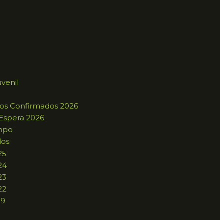
uvenil
ros Confirmados 2026
 Espera 2026
mpo
dos
25
24
23
22
19