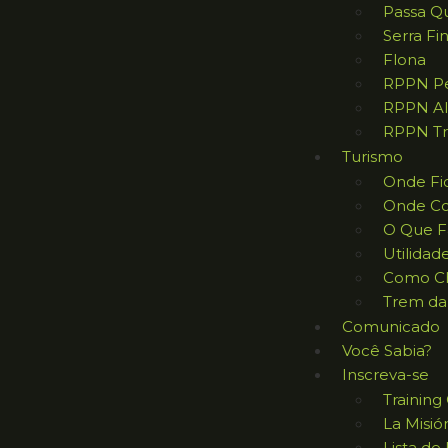
Passa Q
Serra Fi
Flona
RPPN Pe
RPPN Al
RPPN Tr
Turismo
Onde Fi
Onde C
O Que F
Utilidad
Como C
Trem da
Comunicado
Você Sabia?
Inscreva-se
Trainin
La Misió
Lista de