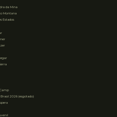
ra da Mina
to Montana
s Estados
ar
mer
zer
egar
Serra
 Camp
 Brasil 2026 (esgotado)
Espera
uvenil