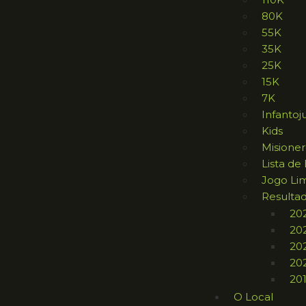
80K
55K
35K
25K
15K
7K
Infantoj
Kids
Misione
Lista de
Jogo Li
Resulta
20
20
20
20
20
O Local