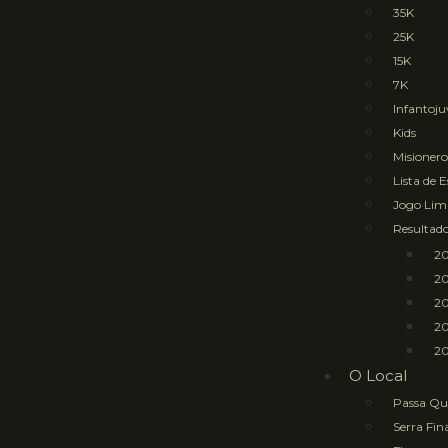
35K
25K
15K
7K
Infantoju
Kids
Misioner
Lista de 
Jogo Li
Resultad
2
2
2
2
20
O Local
Passa Qu
Serra Fin