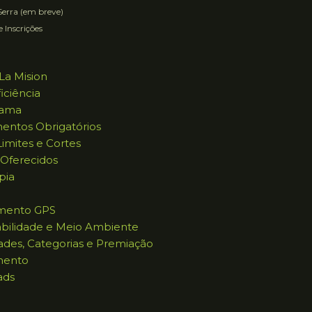
erra (em breve)
e Inscrições
La Mision
iciência
rama
entos Obrigatórios
imites e Cortes
 Oferecidos
pia
mento GPS
abilidade e Meio Ambiente
ades, Categorias e Premiação
mento
ads