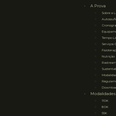
A Prova
Sobre a L
Autossufi
Cronogr
Equipame
Tempo Lim
Serviços 
Fisioterap
Nutrição
Rastrea
Sustentab
Modalidad
Regulam
Downloa
Modalidades
110K
80K
55K