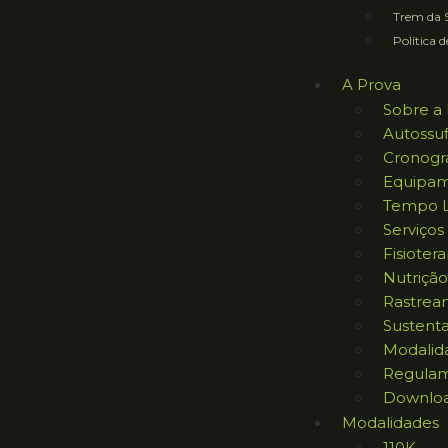
Trem da S
Política d
A Prova
Sobre a 
Autossuf
Cronog
Equipam
Tempo L
Serviços
Fisiotera
Nutrição
Rastrea
Sustent
Modalid
Regula
Downlo
Modalidades
110K