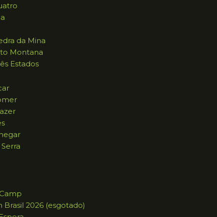
uatro
na
dra da Mina
to Montana
ês Estados
car
omer
azer
es
hegar
 Serra
g Camp
n Brasil 2026 (esgotado)
 Espera