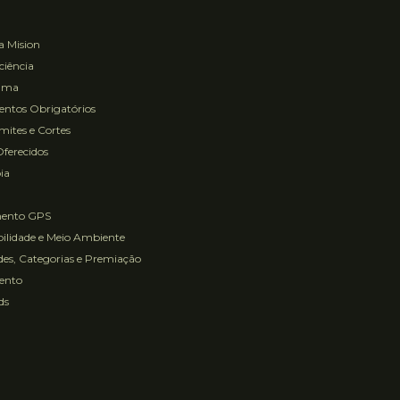
a Mision
ciência
ama
ntos Obrigatórios
ites e Cortes
Oferecidos
ia
mento GPS
ilidade e Meio Ambiente
es, Categorias e Premiação
ento
ds