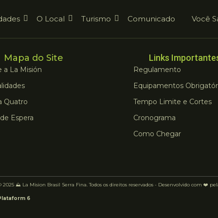
dades
O Local
Turismo
Comunicado
Você S
Mapa do Site
Links Importante
 a La Misión
Regulamento
lidades
Equipamentos Obrigatór
a Quatro
Tempo Limite e Cortes
 de Espera
Cronograma
Como Chegar
 2025 ⛰️ La Mision Brasil Serra Fina. Todos os direitos reservados - Desenvolvido com ❤️ pe
Plataform 6