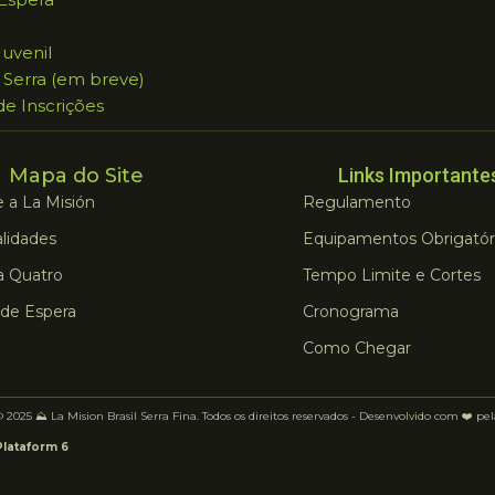
Juvenil
 Serra (em breve)
 de Inscrições
Mapa do Site
Links Importante
 a La Misión
Regulamento
lidades
Equipamentos Obrigatór
a Quatro
Tempo Limite e Cortes
 de Espera
Cronograma
Como Chegar
 2025 ⛰️ La Mision Brasil Serra Fina. Todos os direitos reservados - Desenvolvido com ❤️ pe
Plataform 6