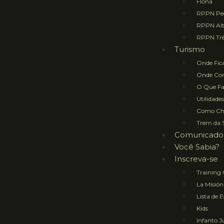
Flona
RPPN Ped
RPPN Al
RPPN Trê
Turismo
Onde Fic
Onde Co
O Que Fa
Utilidades
Como Ch
Trem da 
Comunicado
Você Sabia?
Inscreva-se
Training
La Misión
Lista de 
Kids
Infanto J