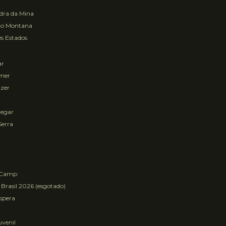
ra da Mina
to Montana
s Estados
ar
mer
zer
egar
Serra
 Camp
 Brasil 2026 (esgotado)
Espera
uvenil