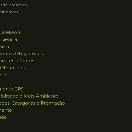
erra (em breve)
e Inscrições
La Mision
iciência
rama
entos Obrigatórios
imites e Cortes
 Oferecidos
pia
mento GPS
abilidade e Meio Ambiente
ades, Categorias e Premiação
mento
ads