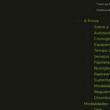
Trem da S
Política d
A Prova
Sobre a 
Autossuf
Cronog
Equipam
Tempo L
Serviços
Fisiotera
Nutrição
Rastrea
Sustent
Modalid
Regula
Downlo
Modalidades
110K