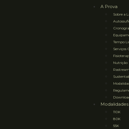
A Prova
Sobre a L
Autossufi
Cronogr
Equipame
Tempo Lim
Serviços 
Fisioterap
Nutrição
Rastrea
Sustentab
Modalidad
Regulam
Downloa
Modalidades
110K
80K
55K