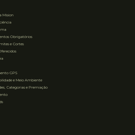
a Mision
ciência
ama
ntos Obrigatórios
ites e Cortes
Oferecidos
ia
mento GPS
ilidade e Meio Ambiente
es, Categorias e Premiação
ento
ds