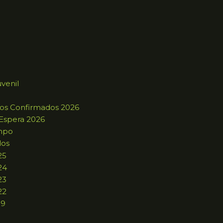
uvenil
ros Confirmados 2026
 Espera 2026
mpo
dos
25
24
23
22
19