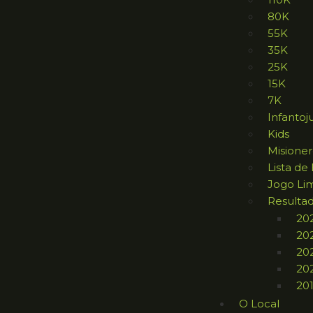
80K
55K
35K
25K
15K
7K
Infantoj
Kids
Misione
Lista de
Jogo Li
Resulta
20
20
20
20
20
O Local