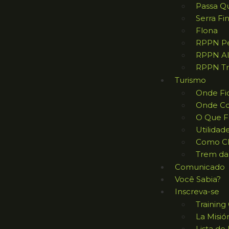
Passa Q
Serra Fi
Flona
RPPN Pe
RPPN Al
RPPN Tr
Turismo
Onde Fi
Onde C
O Que F
Utilidad
Como C
Trem da
Comunicado
Você Sabia?
Inscreva-se
Trainin
La Misió
Lista de