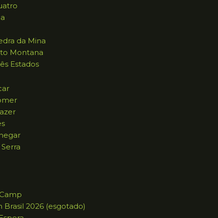
uatro
na
dra da Mina
to Montana
ês Estados
car
omer
azer
es
hegar
 Serra
g Camp
n Brasil 2026 (esgotado)
 Espera