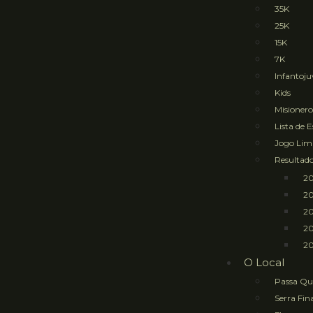
35K
25K
15K
7K
Infantoju
Kids
Misioner
Lista de 
Jogo Li
Resultad
2
2
2
2
20
O Local
Passa Qu
Serra Fin