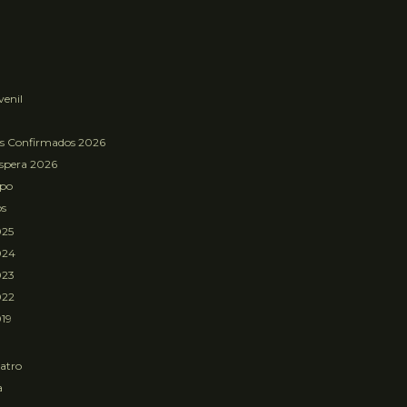
venil
os Confirmados 2026
Espera 2026
mpo
os
025
024
023
022
19
atro
a