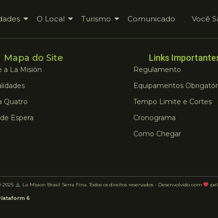
dades
O Local
Turismo
Comunicado
Você S
Mapa do Site
Links Importante
 a La Misión
Regulamento
lidades
Equipamentos Obrigatór
a Quatro
Tempo Limite e Cortes
 de Espera
Cronograma
Como Chegar
© 2025
La Mision Brasil Serra Fina. Todos os direitos reservados - Desenvolvido com
pel
Plataform 6