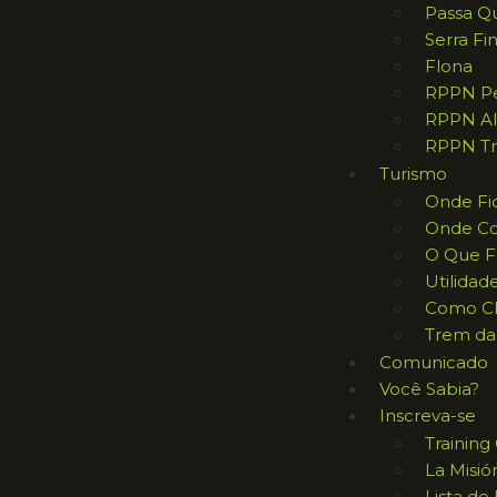
Passa Q
Serra Fi
Flona
RPPN Pe
RPPN Al
RPPN Tr
Turismo
Onde Fi
Onde C
O Que F
Utilidad
Como C
Trem da
Comunicado
Você Sabia?
Inscreva-se
Trainin
La Misió
Lista de