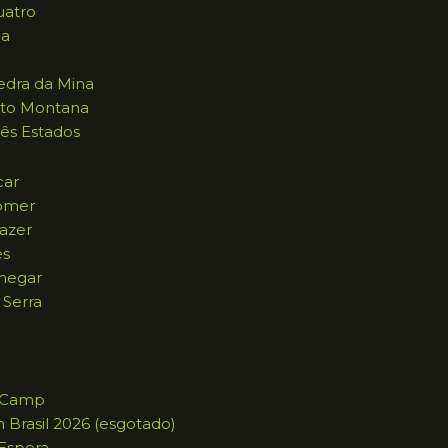
uatro
na
dra da Mina
to Montana
ês Estados
car
omer
azer
es
hegar
 Serra
g Camp
n Brasil 2026 (esgotado)
 Espera