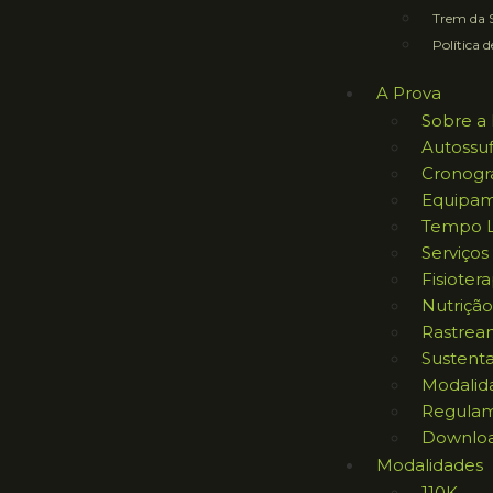
Trem da S
Política d
A Prova
Sobre a 
Autossuf
Cronog
Equipam
Tempo L
Serviços
Fisiotera
Nutrição
Rastrea
Sustent
Modalid
Regula
Downlo
Modalidades
110K