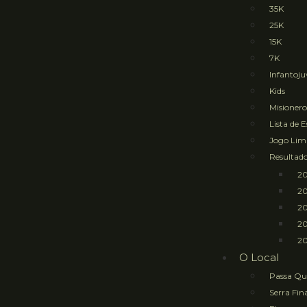
35K
25K
15K
7K
Infantoju
Kids
Misioner
Lista de 
Jogo Li
Resultad
2
2
2
2
20
O Local
Passa Qu
Serra Fin