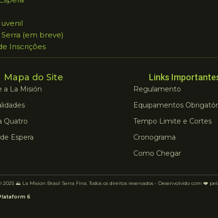
Juvenil
 Serra (em breve)
 de Inscrições
Mapa do Site
Links Importante
 a La Misión
Regulamento
lidades
Equipamentos Obrigatór
a Quatro
Tempo Limite e Cortes
 de Espera
Cronograma
Como Chegar
 2025 ⛰️ La Mision Brasil Serra Fina. Todos os direitos reservados - Desenvolvido com ❤️ pe
Plataform 6