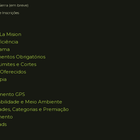
erra (em breve)
e Inscrições
La Mision
iciência
rama
entos Obrigatórios
imites e Cortes
 Oferecidos
pia
mento GPS
abilidade e Meio Ambiente
ades, Categorias e Premiação
mento
ads