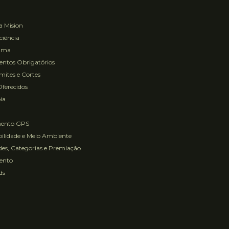
a Mision
ciência
ama
ntos Obrigatórios
ites e Cortes
Oferecidos
ia
mento GPS
ilidade e Meio Ambiente
es, Categorias e Premiação
ento
ds