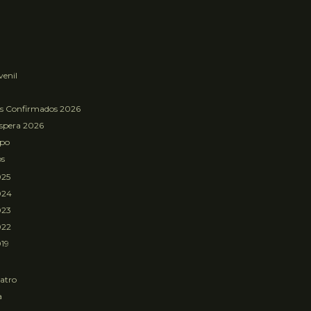
venil
os Confirmados 2026
Espera 2026
mpo
os
025
024
023
022
19
atro
a