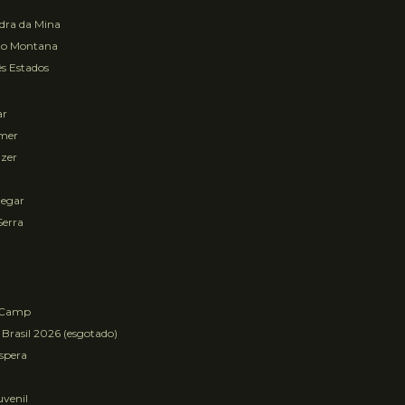
ra da Mina
to Montana
s Estados
ar
mer
zer
egar
Serra
 Camp
 Brasil 2026 (esgotado)
Espera
uvenil