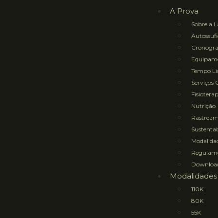
A Prova
Sobre a L
Autossufi
Cronogr
Equipame
Tempo Lim
Serviços 
Fisioterap
Nutrição
Rastrea
Sustentab
Modalidad
Regulam
Downloa
Modalidades
110K
80K
55K