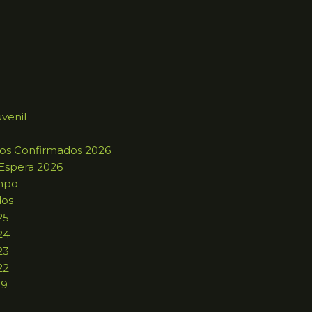
uvenil
ros Confirmados 2026
 Espera 2026
mpo
dos
25
24
23
22
19