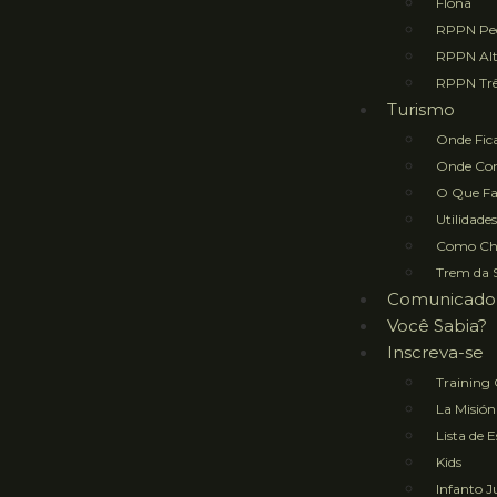
Flona
RPPN Ped
RPPN Al
RPPN Trê
Turismo
Onde Fic
Onde Co
O Que Fa
Utilidades
Como Ch
Trem da 
Comunicado
Você Sabia?
Inscreva-se
Training
La Misión
Lista de 
Kids
Infanto J