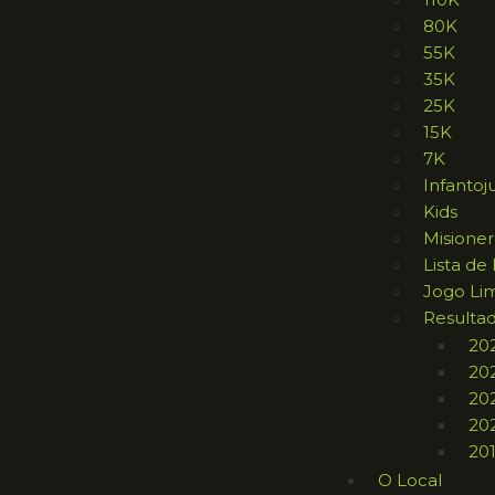
80K
55K
35K
25K
15K
7K
Infantoj
Kids
Misione
Lista de
Jogo Li
Resulta
20
20
20
20
20
O Local