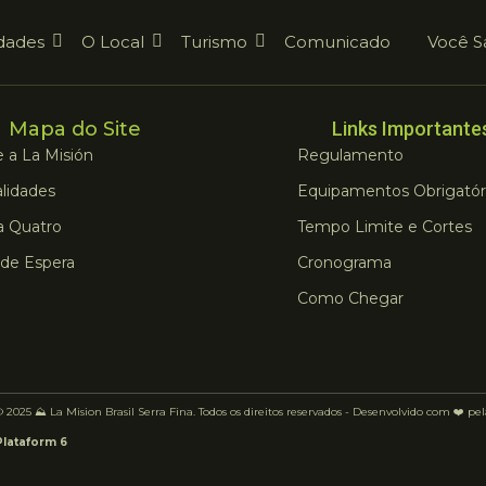
dades
O Local
Turismo
Comunicado
Você S
Mapa do Site
Links Importante
 a La Misión
Regulamento
lidades
Equipamentos Obrigatór
a Quatro
Tempo Limite e Cortes
 de Espera
Cronograma
Como Chegar
 2025 ⛰️ La Mision Brasil Serra Fina. Todos os direitos reservados - Desenvolvido com ❤️ pe
Plataform 6