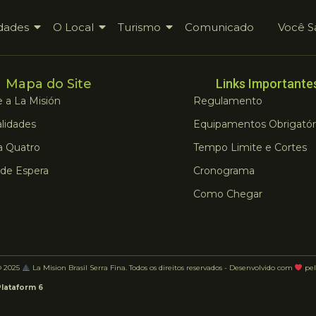
dades
O Local
Turismo
Comunicado
Você S
Mapa do Site
Links Importante
 a La Misión
Regulamento
lidades
Equipamentos Obrigatór
a Quatro
Tempo Limite e Cortes
 de Espera
Cronograma
Como Chegar
© 2025
La Mision Brasil Serra Fina. Todos os direitos reservados - Desenvolvido com
pel
Plataform 6