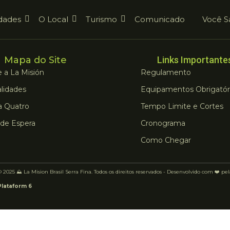
dades
O Local
Turismo
Comunicado
Você S
Mapa do Site
Links Importante
 a La Misión
Regulamento
lidades
Equipamentos Obrigatór
a Quatro
Tempo Limite e Cortes
 de Espera
Cronograma
Como Chegar
 2025 ⛰️ La Mision Brasil Serra Fina. Todos os direitos reservados - Desenvolvido com ❤️ pe
Plataform 6