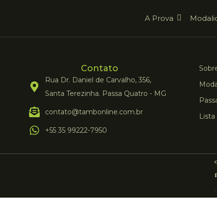
A Prova
Modali
Contato
Sobre
Rua Dr. Daniel de Carvalho, 356,
Moda
Santa Terezinha. Passa Quatro - MG
Pass
contato@tambonline.com.br
Lista
+55 35 99222-7950
©
.