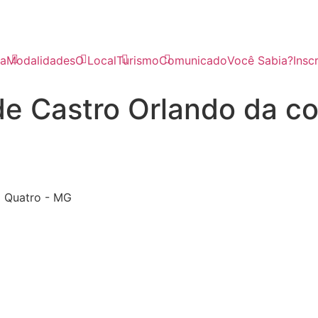
a
Modalidades
O Local
Turismo
Comunicado
Você Sabia?
Insc
e Castro Orlando da co
a Quatro - MG