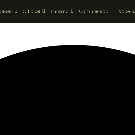
dades
O Local
Turismo
Comunicado
Você S