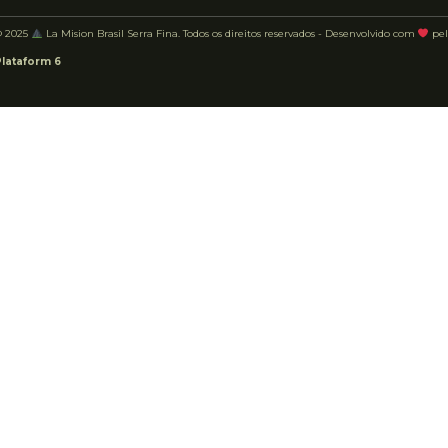
© 2025
La Mision Brasil Serra Fina. Todos os direitos reservados - Desenvolvido com
pel
Plataform 6