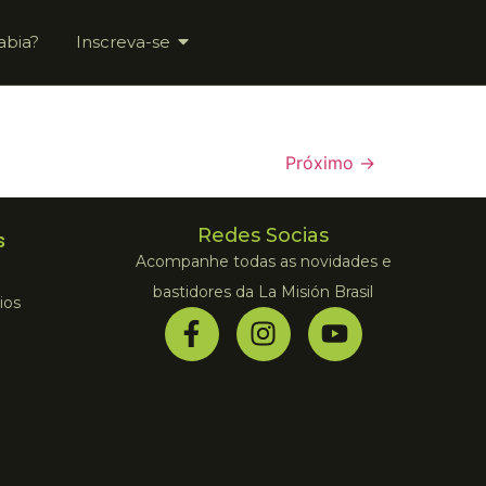
abia?
Inscreva-se
Próximo
→
Redes Socias
s
Acompanhe todas as novidades e
bastidores da La Misión Brasil
ios