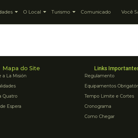
dades
O Local
Turismo
Comunicado
Você S
Mapa do Site
Links Importante
 a La Misión
Regulamento
lidades
Equipamentos Obrigatór
a Quatro
Tempo Limite e Cortes
 de Espera
Cronograma
Como Chegar