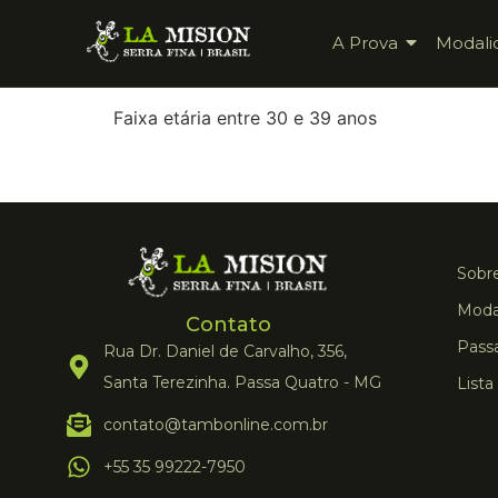
A Prova
Modali
Faixa etária entre 30 e 39 anos
Sobre
Moda
Contato
Pass
Rua Dr. Daniel de Carvalho, 356,
Santa Terezinha. Passa Quatro - MG
Lista
contato@tambonline.com.br
+55 35 99222-7950