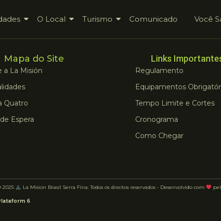
dades
O Local
Turismo
Comunicado
Você S
Mapa do Site
Links Importante
 a La Misión
Regulamento
lidades
Equipamentos Obrigatór
a Quatro
Tempo Limite e Cortes
 de Espera
Cronograma
Como Chegar
© 2025
La Mision Brasil Serra Fina. Todos os direitos reservados - Desenvolvido com
pel
Plataform 6