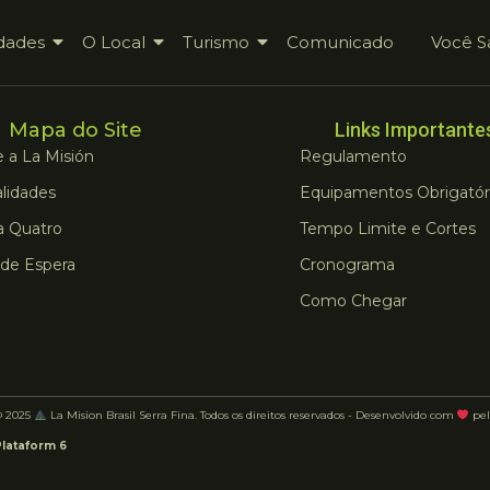
dades
O Local
Turismo
Comunicado
Você S
Mapa do Site
Links Importante
 a La Misión
Regulamento
lidades
Equipamentos Obrigatór
a Quatro
Tempo Limite e Cortes
 de Espera
Cronograma
Como Chegar
© 2025
La Mision Brasil Serra Fina. Todos os direitos reservados - Desenvolvido com
pel
Plataform 6