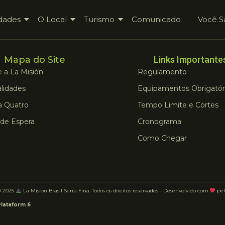
dades
O Local
Turismo
Comunicado
Você S
Mapa do Site
Links Importante
 a La Misión
Regulamento
lidades
Equipamentos Obrigatór
a Quatro
Tempo Limite e Cortes
 de Espera
Cronograma
Como Chegar
© 2025
La Mision Brasil Serra Fina. Todos os direitos reservados - Desenvolvido com
pel
Plataform 6