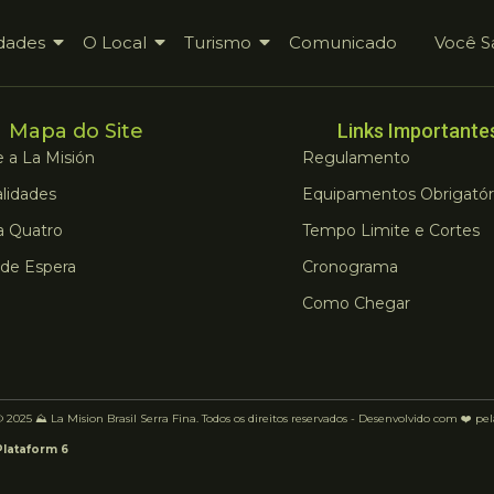
dades
O Local
Turismo
Comunicado
Você S
Mapa do Site
Links Importante
 a La Misión
Regulamento
lidades
Equipamentos Obrigatór
a Quatro
Tempo Limite e Cortes
 de Espera
Cronograma
Como Chegar
 2025 ⛰️ La Mision Brasil Serra Fina. Todos os direitos reservados - Desenvolvido com ❤️ pe
Plataform 6