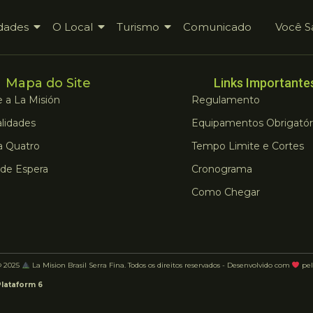
dades
O Local
Turismo
Comunicado
Você S
Mapa do Site
Links Importante
 a La Misión
Regulamento
lidades
Equipamentos Obrigatór
a Quatro
Tempo Limite e Cortes
 de Espera
Cronograma
Como Chegar
© 2025
La Mision Brasil Serra Fina. Todos os direitos reservados - Desenvolvido com
pel
Plataform 6