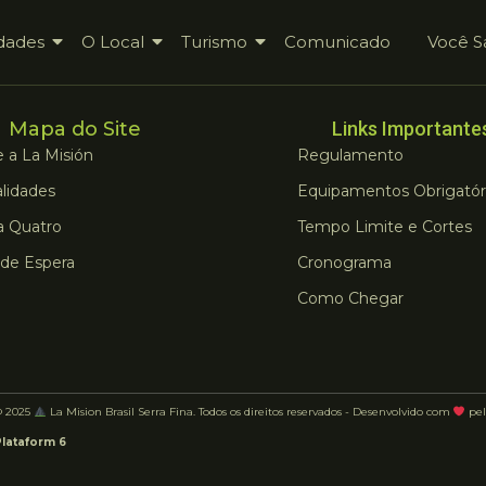
dades
O Local
Turismo
Comunicado
Você S
Mapa do Site
Links Importante
 a La Misión
Regulamento
lidades
Equipamentos Obrigatór
a Quatro
Tempo Limite e Cortes
 de Espera
Cronograma
Como Chegar
© 2025
La Mision Brasil Serra Fina. Todos os direitos reservados - Desenvolvido com
pel
Plataform 6