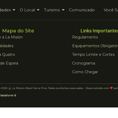
dades
O Local
Turismo
Comunicado
Você S
Mapa do Site
Links Importante
 a La Misión
Regulamento
lidades
Equipamentos Obrigatór
a Quatro
Tempo Limite e Cortes
 de Espera
Cronograma
Como Chegar
© 2025
La Mision Brasil Serra Fina. Todos os direitos reservados - Desenvolvido com
pel
Plataform 6