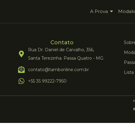
A Prova
Modali
Contato
Sobre
Rua Dr. Daniel de Carvalho, 356,
Moda
Santa Terezinha. Passa Quatro - MG
Pass
contato@tambonline.com.br
Lista
+55 35 99222-7950
.