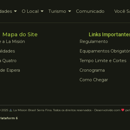
dades
O Local
Turismo
Comunicado
Você S
Mapa do Site
Links Importante
 a La Misión
Regulamento
lidades
Equipamentos Obrigatór
a Quatro
Tempo Limite e Cortes
 de Espera
Cronograma
Como Chegar
© 2025
La Mision Brasil Serra Fina. Todos os direitos reservados - Desenvolvido com
pel
Plataform 6