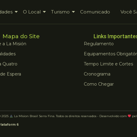
dades
O Local
Turismo
Comunicado
Você S
Mapa do Site
Links Importante
 a La Misión
Regulamento
lidades
Equipamentos Obrigatór
a Quatro
Tempo Limite e Cortes
 de Espera
Cronograma
Como Chegar
© 2025
La Mision Brasil Serra Fina. Todos os direitos reservados - Desenvolvido com
pel
Plataform 6