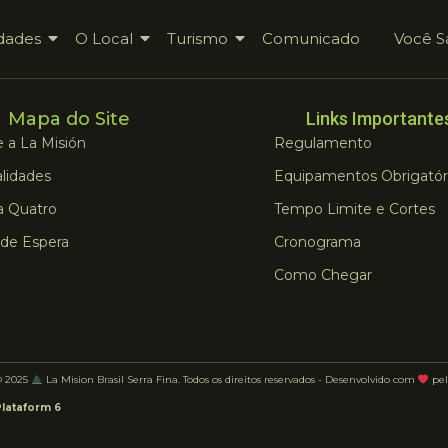
dades
O Local
Turismo
Comunicado
Você S
Mapa do Site
Links Importante
 a La Misión
Regulamento
lidades
Equipamentos Obrigatór
a Quatro
Tempo Limite e Cortes
 de Espera
Cronograma
Como Chegar
© 2025
La Mision Brasil Serra Fina. Todos os direitos reservados - Desenvolvido com
pel
Plataform 6