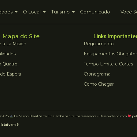
dades
O Local
Turismo
Comunicado
Você S
Mapa do Site
Links Importante
 a La Misión
Regulamento
lidades
Equipamentos Obrigatór
a Quatro
Tempo Limite e Cortes
 de Espera
Cronograma
Como Chegar
© 2025
La Mision Brasil Serra Fina. Todos os direitos reservados - Desenvolvido com
pel
Plataform 6